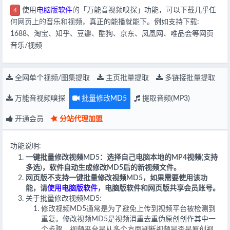
使用
电脑版软件
的「万能音视频嗅探」功能，可以下载几乎任
4
何网页上的音乐和视频，真正的能播就能下。例如支持下载:
1688、淘宝、知乎、豆瓣、酷狗、京东、凤凰网、唯品会等网页
音乐/视频
全网单个视频/图集提取
主页批量提取
多链接批量提取
万能音视频嗅探
批量修改MD5
提取音频(MP3)
开通会员
分站代理加盟
功能说明:
一键批量修改视频MD5：选择自己电脑本地的MP4视频(支持
多选)，软件自动生成修改MD5后的新视频文件。
网页版不支持一键批量修改视频MD5，如果需要使用该功
能，请
使用电脑版软件
，电脑版软件和网页版共享会员账号。
关于批量修改视频MD5:
修改视频MD5通常是为了避免上传到视频平台被检测到
重复。修改视频MD5是视频消重去重伪原创创作其中一
个步骤，视频平台是从多个方面判断视频是否是原创视